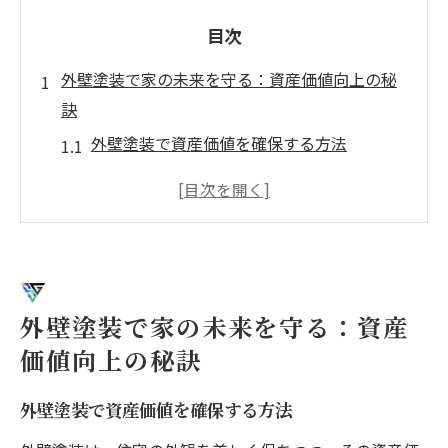
目次
外壁塗装で家の未来を守る：資産価値向上の秘
訣
外壁塗装で資産価値を確保する方法
色とデザインが資産価値に与える影響
耐久性の高い塗料選びで資産を守る
定期的なメンテナンスが資産価値に貢献す
る理由
外壁塗装とリセールバリューの関係
外壁塗装で家の未来を守る：資産
未来を見越した外壁塗装の計画
価値向上の秘訣
最新技術が変える外壁塗装の常識：断熱性と美
観の両立
外壁塗装で資産価値を確保する方法
進化する塗料技術とその利点