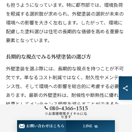
も担うようになっています。特に都市部では、環境負荷
を軽減する選択肢が求められ、外壁塗装の選択が未来の
環境への影響を大きく左右します。したがって、環境に
配慮した塗料選びは住宅の長期的な価値を高める重要な
要素となっています。
長期的な視点でみる外壁塗装の選び方
外壁塗装を選ぶ際には、長期的な視点を持つことが不可
欠です。単なるコスト削減ではなく、耐久性やメンテナ
ンス性、そして環境への影響を総合的に考慮する必要が
あります。最新の外壁塗料は、耐候性や断熱性に優れ、
結果としてメンテナンス頻度を減らすことができるた
080-4366-1515
め、初期費用は若干高めでも、長期的には経済的です。
※お客様専用ダイヤルにな
ります
外壁塗装は住宅の寿命を延ばすだけでなく、住環境の快
お問い合わせはこちら
LINE
適性を左右する重要な要素であるため、選択肢を慎重に