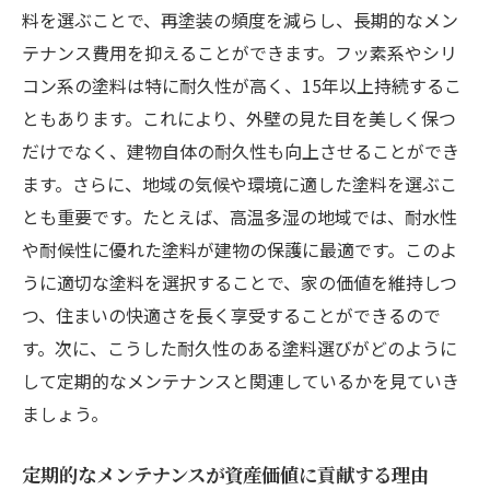
外壁塗装が住宅の耐久性に与える影響
料を選ぶことで、再塗装の頻度を減らし、長期的なメン
住まいの未来を保障する外壁塗装
テナンス費用を抑えることができます。フッ素系やシリ
投資としての外壁塗装：未来を見据えた賢い選
コン系の塗料は特に耐久性が高く、15年以上持続するこ
択
ともあります。これにより、外壁の見た目を美しく保つ
だけでなく、建物自体の耐久性も向上させることができ
外壁塗装が将来的なコストを削減する理由
ます。さらに、地域の気候や環境に適した塗料を選ぶこ
価値ある投資としての外壁塗装戦略
とも重要です。たとえば、高温多湿の地域では、耐水性
外壁塗装で資産価値を最大化する
や耐候性に優れた塗料が建物の保護に最適です。このよ
予算に応じた最適な外壁塗装の選び方
うに適切な塗料を選択することで、家の価値を維持しつ
外壁塗装で見込めるリターンの評価
つ、住まいの快適さを長く享受することができるので
外壁塗装が未来のライフスタイルに貢献す
す。次に、こうした耐久性のある塗料選びがどのように
る方法
して定期的なメンテナンスと関連しているかを見ていき
外壁塗装で築く安心の住まいと持続可能な生活
ましょう。
外壁塗装で安全な住環境を確保
定期的なメンテナンスが資産価値に貢献する理由
持続可能な外壁塗装の選び方