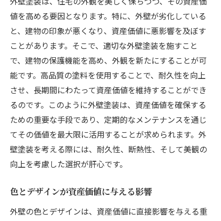
外壁塗装は、住宅の外観を美しく保ちつつ、その資産価
断熱性を高める最新の外壁塗装技術
値を高める要因となります。特に、外壁が劣化している
美観を損なわない新しい塗装の方法
と、建物の印象が悪くなり、資産価値に悪影響を及ぼす
ことがあります。そこで、適切な外壁塗装を施すこと
環境に優しい外壁塗装の選択肢
で、建物の保護機能を高め、外観を新たにすることが可
外壁塗装で快適な住環境を実現
能です。高品質の塗料を使用することで、耐久性を向上
断熱効果と美しさを両立させる塗料の選び
させ、長期間にわたって資産価値を維持することができ
方
るのです。このように外壁塗装は、資産価値を確保する
外壁塗装で住環境をアップグレードする方法
ための重要な手段であり、定期的なメンテナンスを通じ
外壁塗装で室内の快適さを向上させる
てその価値を最大限に活用することが求められます。外
外壁塗装がもたらすエネルギー効率の改善
壁塗装を考える際には、耐久性、断熱性、そして美観の
音の遮断効果を高める外壁塗装
向上を考慮した選択が肝心です。
健康的な住まいを実現するための外壁塗装
色とデザインが資産価値に与える影響
外壁塗装で住宅の断熱性能を向上
外壁の色とデザインは、資産価値に直接影響を与える重
住環境に優れた外壁塗装の選択肢