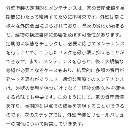
外壁塗装の定期的なメンテナンスは、家の資産価値を長
環境負荷の少ない塗料の選択
期間にわたって維持するために不可欠です。外壁は常に
外壁塗装による地球に優しい住まいづくり
様々な外的要因にさらされており、塗膜の劣化が始まる
家族の健康を守る外壁塗装の重要性
と、建物の構造自体に影響を及ぼす可能性があります。
持続可能な生活を支える外壁塗装
定期的に状態をチェックし、必要に応じてメンテナンス
外壁塗装の進化がもたらす暮らしの変革
を行うことで、こうしたリスクを最小限に抑えることが
革新的な外壁塗装技術の展開
できます。また、メンテナンスを怠ると、後に大規模な
外壁塗装で実現する新しい暮らし
修繕が必要となるケースもあり、結果的に多額の費用が
未来の住まいを変える外壁塗装の力
発生する恐れがあります。適切な間隔でのメンテナンス
は、外壁の美観を保つだけでなく、建物の耐久性を確保
外壁塗装が住宅デザインに与える影響
する意味でも重要です。このようにして、家の資産価値
次世代の外壁塗装と暮らしの変化
を守り、長期的な視点での成長を実現することができる
外壁塗装が可能にするライフスタイルの変
のです。次のステップでは、外壁塗装とリセールバリュ
革
ーの関係について解説していきます。