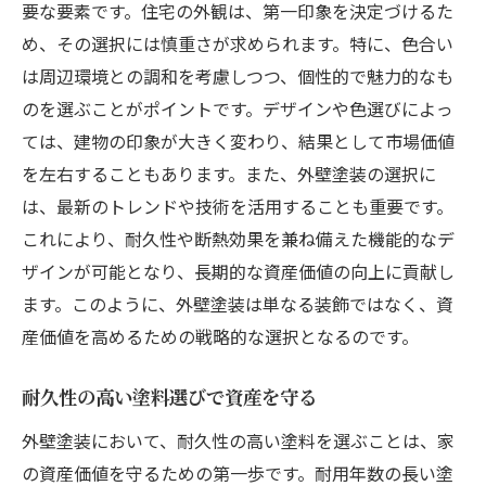
要な要素です。住宅の外観は、第一印象を決定づけるた
家の成長を支える外壁塗装の重要性を再考する
め、その選択には慎重さが求められます。特に、色合い
未来のための外壁塗装の計画
は周辺環境との調和を考慮しつつ、個性的で魅力的なも
外壁塗装が住宅の進化に与える影響
のを選ぶことがポイントです。デザインや色選びによっ
持続可能な家づくりと外壁塗装
ては、建物の印象が大きく変わり、結果として市場価値
生活スタイルに合わせた外壁塗装の選択
を左右することもあります。また、外壁塗装の選択に
外壁塗装で未来を見据えた住まいづくり
は、最新のトレンドや技術を活用することも重要です。
これにより、耐久性や断熱効果を兼ね備えた機能的なデ
外壁塗装がもたらす長期的な住み心地の向
ザインが可能となり、長期的な資産価値の向上に貢献し
上
ます。このように、外壁塗装は単なる装飾ではなく、資
外壁塗装の選択が住宅に与える長期的な影響
産価値を高めるための戦略的な選択となるのです。
外壁塗装で長寿命住宅を実現
選ぶ塗料が決める住宅の未来
耐久性の高い塗料選びで資産を守る
外壁塗装が環境に与えるインパクト
外壁塗装において、耐久性の高い塗料を選ぶことは、家
長期的な視点でみる外壁塗装の選び方
の資産価値を守るための第一歩です。耐用年数の長い塗