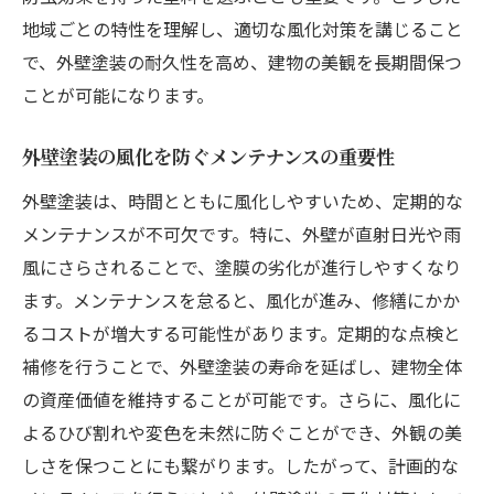
地域ごとの特性を理解し、適切な風化対策を講じること
外壁美観を保つためのメンテナンス方法
で、外壁塗装の耐久性を高め、建物の美観を長期間保つ
長期間の保護を可能にする塗料選び
ことが可能になります。
耐候性塗料による外壁の防水性とその効果
専門家が教える外壁塗装の風化対策と実例紹介
外壁塗装の風化を防ぐメンテナンスの重要性
外壁塗装の専門家が語る風化対策
外壁塗装は、時間とともに風化しやすいため、定期的な
成功事例に学ぶ外壁塗装の実践方法
メンテナンスが不可欠です。特に、外壁が直射日光や雨
風化を防ぐための最新塗装技術の紹介
風にさらされることで、塗膜の劣化が進行しやすくなり
専門家が推奨する外壁塗装の選び方
ます。メンテナンスを怠ると、風化が進み、修繕にかか
るコストが増大する可能性があります。定期的な点検と
外壁塗装のトラブルを防ぐための注意点
補修を行うことで、外壁塗装の寿命を延ばし、建物全体
実例から学ぶ外壁塗装での風化対策
の資産価値を維持することが可能です。さらに、風化に
よるひび割れや変色を未然に防ぐことができ、外観の美
しさを保つことにも繋がります。したがって、計画的な