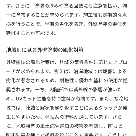
塗装後のメンテナンス戦略とその効果
す。さらに、塗装の厚みや塗る回数にも注意を払い、均
長期的な視点でのコスト削減策
一に塗布することが求められます。施工後も定期的な点
初期投資を活かす外壁塗装の長期的なメリット
検を行うことで、早期の劣化を防ぎ、外壁塗装の寿命を
延ばすことが可能です。
初期投資に見合う外壁塗装の選び方
長期的な視点で見る外壁塗装の経済効果
地域別に見る外壁塗装の風化対策
外壁塗装による長期間の資産保護
外壁塗装の風化対策は、地域の気候条件に応じたアプロ
初期投資を最適化するための外壁塗装選択
ーチが求められます。例えば、沿岸地域では塩害による
外壁塗装の長期的メリットを具体例で解説
劣化が懸念されるため、耐塩性に優れた塗料の使用が推
費用対効果を最大化する塗料選び
奨されます。一方、内陸部では紫外線の影響が強いた
耐候性塗料による外壁の保護と美観の保ち方
め、UVカット性能を持つ塗料が有効です。また、寒冷地
耐候性塗料の種類とその特徴
域では、凍結と解凍を繰り返すことによるクラックが発
美観を長持ちさせるための外壁塗装のポイ
生しやすいため、弾性系の塗料が適しています。さら
ント
に、地域特有の風土病や害虫の被害を考慮し、防カビ・
防虫効果を持った塗料を選ぶことも重要です。こうした
耐候性塗料がもたらす外壁保護の実例