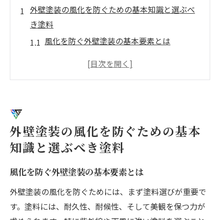
外壁塗装の風化を防ぐための基本知識と選ぶべ
き塗料
風化を防ぐ外壁塗装の基本要素とは
選ばれるべき塗料の種類とその特長
外壁塗装の風化を考慮した適切な塗装手法
地域別に見る外壁塗装の風化対策
外壁塗装の風化を防ぐメンテナンスの重要
性
外壁塗装の風化を防ぐための基本
風化を防ぐための最新技術とその応用
知識と選ぶべき塗料
建物の寿命を延ばす外壁塗装の秘密
建物の寿命を決定する外壁塗装の役割
風化を防ぐ外壁塗装の基本要素とは
耐候性を高める外壁塗装の選び方
外壁塗装の風化を防ぐためには、まず塗料選びが重要で
外壁塗装の長寿命化を実現する施工方法
す。塗料には、耐久性、耐候性、そして美観を保つ力が