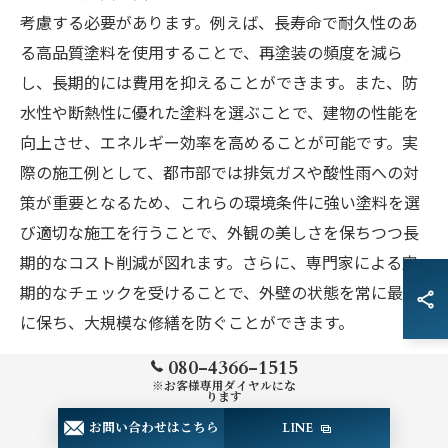
考慮する必要があります。例えば、長寿命で耐久性のあ
る高品質塗料を使用することで、再塗装の頻度を減ら
し、長期的には費用を抑えることができます。また、防
水性や断熱性に優れた塗料を選ぶことで、建物の性能を
向上させ、エネルギー効率を高めることが可能です。実
際の施工例として、都市部では排気ガスや酸性雨への対
策が重要となるため、これらの環境条件に強い塗料を選
び適切な施工を行うことで、外観の美しさを保ちつつ長
期的なコスト削減が図れます。さらに、専門家による定
期的なチェックを受けることで、外壁の状態を常に最良
に保ち、大規模な修繕を防ぐことができます。
080-4366-1515
塗装後のメンテナンス戦略とその効果
※お客様専用ダイヤルにな
ります
外壁塗装を行った後のメンテナンス戦略は、建物の寿命
お問い合わせはこちら
LINE