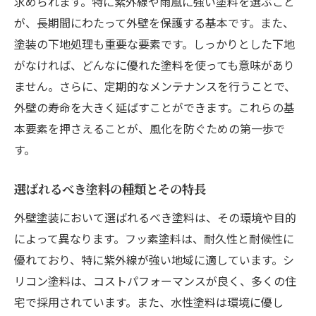
求められます。特に紫外線や雨風に強い塗料を選ぶこと
寿命を延ばすための定期的なメンテナンス
が、長期間にわたって外壁を保護する基本です。また、
の重要性
塗装の下地処理も重要な要素です。しっかりとした下地
外壁塗装による建物の資産価値の維持
がなければ、どんなに優れた塗料を使っても意味があり
長寿命を実現するための外壁塗装の新技術
ません。さらに、定期的なメンテナンスを行うことで、
外壁塗装で風化を防ぎ資産価値を維持する方法
外壁の寿命を大きく延ばすことができます。これらの基
資産価値を保つための外壁塗装の選び方
本要素を押さえることが、風化を防ぐための第一歩で
外壁塗装が資産価値に及ぼす影響
す。
風化を防ぐための塗装メンテナンスの具体
例
選ばれるべき塗料の種類とその特長
外壁塗装による資産価値保護の効果
外壁塗装において選ばれるべき塗料は、その環境や目的
風化対策としての外壁塗装のトレンド
によって異なります。フッ素塗料は、耐久性と耐候性に
優れており、特に紫外線が強い地域に適しています。シ
資産価値維持に貢献する塗料の選択
リコン塗料は、コストパフォーマンスが良く、多くの住
厳しい気候条件でも耐える外壁塗装の選び方
宅で採用されています。また、水性塗料は環境に優し
過酷な気候にも強い外壁塗装のポイント