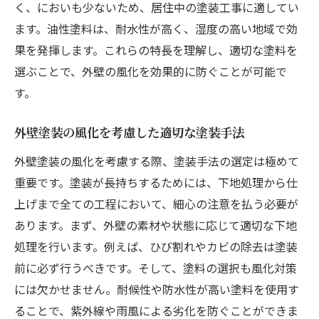
く、においも少ないため、居住中の塗装工事に適してい
気候条件別に適した塗料の選び方
ます。油性塗料は、耐水性が高く、湿度の高い地域で効
耐久性を高めるための塗装技術
果を発揮します。これらの特長を理解し、適切な塗料を
厳しい環境下での外壁塗装の実例
選ぶことで、外壁の風化を効果的に防ぐことが可能で
気候変動に対応する外壁塗装の必要性
す。
外壁塗装の耐候性を高めるための最新技術
外壁塗装の風化を考慮した適切な塗装手法
外壁塗装でメンテナンスコストを抑えるための
工夫
外壁塗装の風化を考慮する際、塗装手法の選定は極めて
重要です。塗装が長持ちするためには、下地処理から仕
コスト削減を実現する外壁塗装の選び方
上げまで全ての工程において、細心の注意を払う必要が
メンテナンスコストを抑えるための効果的
あります。まず、外壁の素材や状態に応じて適切な下地
な塗料
処理を行います。例えば、ひび割れやカビの除去は塗装
外壁塗装のメンテナンス頻度を減らす方法
前に必ず行うべきです。そして、塗料の選択も風化対策
コストパフォーマンスの高い外壁塗装の実
には欠かせません。耐候性や防水性が高い塗料を使用す
例
ることで、紫外線や雨風による劣化を防ぐことができま