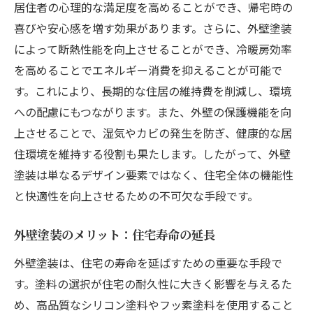
居住者の心理的な満足度を高めることができ、帰宅時の
熱費削減
喜びや安心感を増す効果があります。さらに、外壁塗装
エネルギー効率を高める外壁塗装の効果
によって断熱性能を向上させることができ、冷暖房効率
外壁塗装が光熱費削減に貢献する理由
を高めることでエネルギー消費を抑えることが可能で
省エネ効果を最大化する塗装方法
す。これにより、長期的な住居の維持費を削減し、環境
外壁塗装と住宅環境の最適化
への配慮にもつながります。また、外壁の保護機能を向
外壁塗装がもたらす持続可能な生活
上させることで、湿気やカビの発生を防ぎ、健康的な居
住環境を維持する役割も果たします。したがって、外壁
エネルギー効率向上のための塗装選び
塗装は単なるデザイン要素ではなく、住宅全体の機能性
住まいの外観美と機能性を両立する外壁塗装の
と快適性を向上させるための不可欠な手段です。
秘訣
外観と機能性を両立するデザイン選び
外壁塗装のメリット：住宅寿命の延長
色と質感で住まいに個性をプラス
外壁塗装は、住宅の寿命を延ばすための重要な手段で
外壁塗装で表現するモダンな住まい
す。塗料の選択が住宅の耐久性に大きく影響を与えるた
機能性を犠牲にしないカラーデザイン
め、高品質なシリコン塗料やフッ素塗料を使用すること