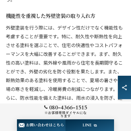
機能性を重視した外壁塗装の取り入れ方
外壁塗装を行う際には、デザイン性だけでなく機能性も
考慮することが重要です。特に、耐久性や断熱性を向上
させる塗料を選ぶことで、住宅の快適性やコストパフォ
ーマンスを大幅に改善することができます。まず、耐久
性の高い塗料は、紫外線や風雨から住宅を長期間守るこ
とができ、外壁の劣化を防ぐ役割を果たします。また、
断熱効果のある塗料を使用することで、夏場の暑さや冬
場の寒さを軽減し、冷暖房費の削減につながります。さ
らに、防水性能を備えた塗料は、雨水の浸入を防ぎ、建
物の寿命を延ばすことができます。これらの機能性を考
080-4366-1515
※お客様専用ダイヤルにな
慮した塗料選びは、住まいの安心感を保ちつつ、資産価
ります
値を高める鍵となるのです。外壁塗装は、美観だけでな
お問い合わせはこちら
LINE