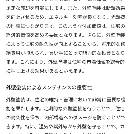
エコフレンドリーな外壁塗装の選び方
迅速な売却を可能にします。また、外壁塗装は断熱効果
環境負荷を低減する塗料の特徴
を向上させるため、エネルギー効率が良くなり、光熱費
の削減につながります。このような付加価値は、住宅の
持続可能な住まいを実現する外壁塗装の役
経済的価値を高める要因となります。さらに、外壁塗装
割
によって住宅の耐久性が向上することから、将来的な修
リサイクル素材を用いた外壁塗装の利点
繕費用が抑えられ、買い手にとって魅力的な投資となり
環境に配慮した塗装方法とは
ます。これにより、外壁塗装は住宅の市場価値を総合的
地球に優しい外壁塗装が住まいに与える影
に押し上げる効果があるといえます。
響
外壁塗装が静かな住環境を提供する理由
外壁塗装によるメンテナンスの重要性
防音効果を持つ外壁塗装の選び方
外壁塗装は、住宅の維持・管理において非常に重要な役
静音性を高める塗装技術
割を果たします。定期的な外壁塗装を行うことで、住宅
外壁塗装で実現する静かな住まい
の耐久性を保ち、内部構造へのダメージを防ぐことがで
外部騒音を軽減するための塗装選び
きます。特に、湿気や紫外線から外壁を守ることで、カ