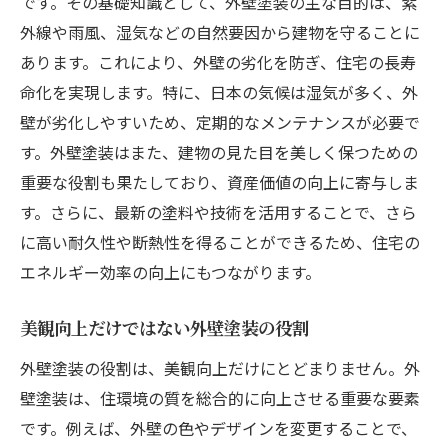
方法
です。その基礎知識として、外壁塗装の主な目的は、紫
外線や雨風、湿気などの自然要因から建物を守ることに
長持ちする外壁塗装の選び方
あります。これにより、外壁の劣化を防ぎ、住宅の長寿
外壁塗装が住宅の資産価値に与える影響
命化を実現します。特に、日本の気候は湿気が多く、外
外壁塗装の効果を長持ちさせるためのメン
壁が劣化しやすいため、定期的なメンテナンスが必要で
テナンス法
す。外壁塗装はまた、建物の見た目を美しく保つための
断熱性能を高める外壁塗装の選び方とその利点
重要な役割も果たしており、資産価値の向上に寄与しま
断熱効果を持つ塗料の特徴と選び方
す。さらに、最新の塗料や技術を活用することで、さら
外壁塗装で断熱性能を高めるためのポイン
に高い耐久性や断熱性を得ることができるため、住宅の
ト
エネルギー効率の向上にもつながります。
断熱塗装がもたらす快適な室内環境
美観向上だけではない外壁塗装の役割
地域に適した断熱塗装の選び方
断熱性能向上によるエネルギー効率の改善
外壁塗装の役割は、美観向上だけにとどまりません。外
壁塗装は、住環境の質を総合的に向上させる重要な要素
断熱塗装と環境負荷の低減
です。例えば、外壁の色やデザインを変更することで、
外壁塗装がもたらすエネルギー効率の改善と光