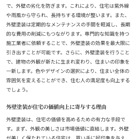
外壁塗装で家の印象を一新する方法
で、外壁の劣化を防ぎます。これにより、住宅は紫外線
機能性を重視した外壁塗装の取り入れ方
や雨風から守られ、長持ちする環境が整います。また、
外壁塗装で防ぐ紫外線や天候からのダメージと
外壁塗装は定期的なメンテナンスの手間を軽減し、長期
は
的な費用の削減にもつながります。専門的な知識を持つ
施工業者に依頼することで、外壁塗装の効果を最大限に
紫外線対策に優れた外壁塗装の選び方
引き出すことが可能です。さらに、外壁塗装を行うこと
外壁塗装で守る四季折々の天候からのダメ
で、建物の外観が新たに生まれ変わり、住まいの印象を
ージ
一新します。色やデザインの選択により、住まい全体の
耐候性に優れた塗料の特徴
雰囲気を変えることができ、住む人の満足度も向上する
外壁塗装で防ぐ雨風の侵入
でしょう。
外壁塗装が持つ防汚効果とその重要性
紫外線ダメージから住宅を守るためのポイ
外壁塗装が住宅の価値向上に寄与する理由
ント
外壁塗装は、住宅の価値を高めるための有力な手段で
環境に優しい外壁塗装が実現する持続可能な住
す。まず、外観の美しさは市場価値に直結します。外壁
まい
が美しく保たれている住宅は、買い手に好印象を与え、