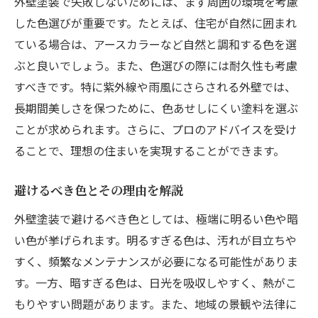
外壁塗装で失敗しないためには、まず周囲の環境を考慮
外壁塗装を失敗しないための三原則
した色選びが重要です。たとえば、住宅が自然に囲まれ
外壁塗装の三原則に基づく選び方
ている場合は、アースカラーなど自然と調和する色を選
外壁塗装の三原則で安心の工事
ぶと良いでしょう。また、色選びの際には耐久性も考慮
外壁塗装業者選びの重要ポイント
すべきです。特に紫外線や雨風にさらされる外壁では、
信頼できる外壁塗装業者の選び方
長期間美しさを保つために、色あせしにくい塗料を選ぶ
外壁塗装業者選びのチェックポイント
ことが求められます。さらに、プロのアドバイスを受け
理想の外壁塗装業者選びの基準とは
ることで、理想の住まいを実現することができます。
外壁塗装業者を選ぶ際の注意点
避けるべき色とその理由を解説
優良な外壁塗装業者を見極める方法
外壁塗装で避けるべき色としては、極端に明るい色や暗
外壁塗装業者選びで失敗しないために
い色が挙げられます。明るすぎる色は、汚れが目立ちや
外壁塗装をしないとどうなる？
すく、頻繁なメンテナンスが必要になる可能性がありま
外壁塗装しないと住まいに影響は？
す。一方、暗すぎる色は、日光を吸収しやすく、熱がこ
外壁塗装を怠るとどうなるのか
もりやすい問題があります。また、地域の景観や法律に
外壁塗装しないことで生じるリスク