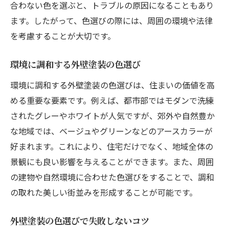
合わない色を選ぶと、トラブルの原因になることもあり
外壁塗装しないと発生する問題点
ます。したがって、色選びの際には、周囲の環境や法律
外壁塗装の重要性を再確認しよう
を考慮することが大切です。
外壁塗装しないと家の寿命はどうなる
環境に調和する外壁塗装の色選び
外壁塗装の意味とその重要性を探る
環境に調和する外壁塗装の色選びは、住まいの価値を高
外壁塗装の持つ意味とその効果
める重要な要素です。例えば、都市部ではモダンで洗練
外壁塗装の重要性について考える
されたグレーやホワイトが人気ですが、郊外や自然豊か
外壁塗装の意義とその影響を解説
な地域では、ベージュやグリーンなどのアースカラーが
外壁塗装が持つ本当の意味とは
好まれます。これにより、住宅だけでなく、地域全体の
外壁塗装の価値とその重要性を知る
景観にも良い影響を与えることができます。また、周囲
外壁塗装の意義を深く探る
の建物や自然環境に合わせた色選びをすることで、調和
外壁塗装の費用と効果を最大化する方法
の取れた美しい街並みを形成することが可能です。
外壁塗装の費用対効果を高めるには
外壁塗装の色選びで失敗しないコツ
外壁塗装の費用を抑えて効果を出す