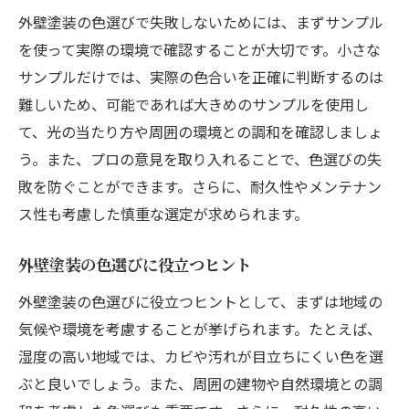
外壁塗装の色選びで失敗しないためには、まずサンプル
外壁塗装の費用と効果を最大化するコツ
を使って実際の環境で確認することが大切です。小さな
外壁塗装の費用効果を考える
サンプルだけでは、実際の色合いを正確に判断するのは
外壁塗装で費用の無駄を省く方法
難しいため、可能であれば大きめのサンプルを使用し
外壁塗装の費用を賢く使う秘訣
て、光の当たり方や周囲の環境との調和を確認しましょ
外壁塗料の選び方とランキング紹介
う。また、プロの意見を取り入れることで、色選びの失
外壁塗料の選び方とおすすめランキング
敗を防ぐことができます。さらに、耐久性やメンテナン
外壁塗料のランキングと選び方のポイント
ス性も考慮した慎重な選定が求められます。
外壁塗料の選び方とベストランキング
外壁塗装の色選びに役立つヒント
外壁塗料の選び方を詳しく解説
外壁塗装の色選びに役立つヒントとして、まずは地域の
外壁塗料の特徴とおすすめランキング
気候や環境を考慮することが挙げられます。たとえば、
外壁塗料ランキングと選び方のコツ
湿度の高い地域では、カビや汚れが目立ちにくい色を選
外壁塗装に適した時期と助成金活用法
ぶと良いでしょう。また、周囲の建物や自然環境との調
外壁塗装に最適な時期と助成金の活用