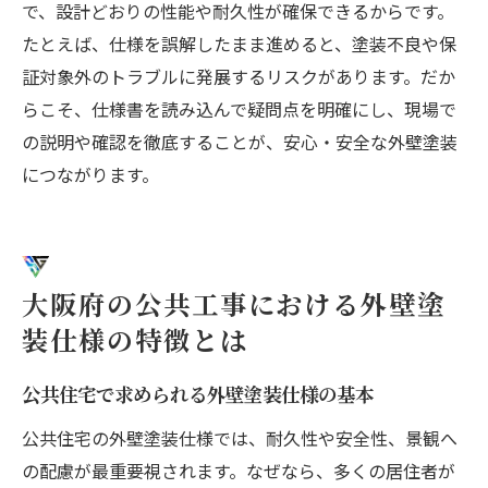
で、設計どおりの性能や耐久性が確保できるからです。
工事契約前に外壁塗装仕様書で確認すべき
たとえば、仕様を誤解したまま進めると、塗装不良や保
内容
証対象外のトラブルに発展するリスクがあります。だか
保証内容とアフターサービスの仕様書記載
らこそ、仕様書を読み込んで疑問点を明確にし、現場で
例
の説明や確認を徹底することが、安心・安全な外壁塗装
外壁塗装契約時に注意したい仕様書の項目
につながります。
追加工事や費用発生リスクを仕様書で確認
契約トラブルを防ぐための仕様書理解術
信頼できる業者選びと仕様書チェックの関
大阪府の公共工事における外壁塗
係
装仕様の特徴とは
公共住宅で求められる外壁塗装仕様の基本
公共住宅の外壁塗装仕様では、耐久性や安全性、景観へ
の配慮が最重要視されます。なぜなら、多くの居住者が