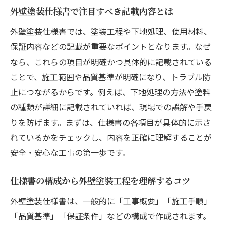
正しい仕様理解が工事品質を左右する理由
外壁塗装仕様書で注目すべき記載内容とは
大阪府の公共工事における外壁塗装仕様の特徴
外壁塗装仕様書では、塗装工程や下地処理、使用材料、
とは
保証内容などの記載が重要なポイントとなります。なぜ
公共住宅で求められる外壁塗装仕様の基本
なら、これらの項目が明確かつ具体的に記載されている
大阪府の外壁塗装仕様書に多い記載傾向
ことで、施工範囲や品質基準が明確になり、トラブル防
外壁塗装で重視される下地処理の違いに注
止につながるからです。例えば、下地処理の方法や塗料
目
の種類が詳細に記載されていれば、現場での誤解や手戻
りを防げます。まずは、仕様書の各項目が具体的に示さ
保証内容と外壁塗装仕様書の関係性を解説
れているかをチェックし、内容を正確に理解することが
公共工事の外壁塗装材料選定ポイント
安全・安心な工事の第一歩です。
外壁塗装仕様の最新トレンドと実践例
仕様書から読み解く外壁塗装の注意ポイント
仕様書の構成から外壁塗装工程を理解するコツ
外壁塗装仕様書で見落としがちな注意点
外壁塗装仕様書は、一般的に「工事概要」「施工手順」
仕様書内容の誤解が招く工事トラブル例
「品質基準」「保証条件」などの構成で作成されます。