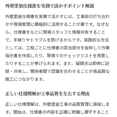
外壁塗装仕様書を実務で活かすポイント解説
外壁塗装で重視すべき性能と仕様書の関係
性
外壁塗装仕様書を実務で活かすには、工事前の打ち合わ
せや現場管理に積極的に活用することが要です。なぜな
実績ある材料選びに役立つ仕様書情報
ら、仕様書をもとに現場スタッフと情報共有すること
外壁塗装仕様とメーカー仕様の違いを理解
で、手戻りやトラブルを防げるからです。実践的な方法
材料選定ミスを防ぐための仕様書活用法
としては、工程ごとに仕様書の該当部分を抜粋して作業
施工管理に活かせる外壁塗装仕様書のポイント
指示書を作成したり、現場でのチェックリストを用意し
外壁塗装の施工管理に役立つ仕様書の要素
たりすることが挙げられます。また、疑問点は即時に記
品質確保のための仕様書チェックリスト
録・共有し、関係者間で認識を合わせることが高品質な
外壁塗装現場で仕様書を活かす指示方法
施工につながります。
工程表作成時に仕様書で確認したい点
正しい仕様理解が工事品質を左右する理由
外壁塗装仕様書と管理記録の連携方法
正しい仕様理解は、外壁塗装工事の品質管理に直結しま
トラブル未然防止に仕様書が果たす役割
す。理由は、仕様書の内容を正確に把握し遵守すること
安心して契約するために仕様書で見るべき点