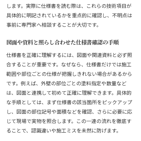
仕様書と見積もりを突き合わせる際の注意
します。実際に仕様書を読む際は、これらの技術項目が
点
具体的に明記されているかを重点的に確認し、不明点は
工程ごとに見る外壁塗装仕様書の確認ポイント
事前に専門家へ相談することが大切です。
外壁塗装の準備段階で仕様書を活用するコ
図面や資料と照らし合わせた仕様書確認の手順
ツ
仕様書を正確に理解するには、図面や関連資料と必ず照
下地処理工程で必ず確認すべき仕様内容
合することが重要です。なぜなら、仕様書だけでは施工
塗装工程ごとの材料指定と仕様書の関係
範囲や部位ごとの仕様が把握しきれない場合があるから
工程管理で仕様書を生かすチェック方法
です。例えば、外壁の部位ごとの塗料指定や数量など
外壁塗装完了時の仕様書確認ポイント
は、図面と連携して初めて正確に理解できます。具体的
各工程での仕様記載と実務のギャップ解消
な手順としては、まず仕様書の該当箇所をピックアップ
策
し、図面の部位記号や面積などを確認、さらに必要に応
材料選定で失敗しないための仕様書活用術
じて現場で実物を照合します。この一連の流れを徹底す
外壁塗装材料の選定基準と仕様書の読み方
ることで、認識違いや施工ミスを未然に防げます。
仕様書記載の材料条件から選ぶポイント