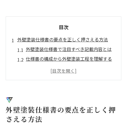
目次
外壁塗装仕様書の要点を正しく押さえる方法
外壁塗装仕様書で注目すべき記載内容とは
仕様書の構成から外壁塗装工程を理解する
コツ
外壁塗装仕様書で重要な技術項目の見分け
方
図面や資料と照らし合わせた仕様書確認の
手順
外壁塗装仕様書の要点を正しく押
外壁塗装仕様書を実務で活かすポイント解
さえる方法
説