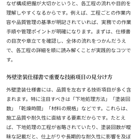
外壁塗装工程ごとに確認したい仕様内容
なぜ構成把握が大切かというと、各工程の流れや目的を
追加工事の有無を見極める仕様書の見方
理解しやすくなるからです。例えば、工程ごとの作業内
外壁塗装で必須の下地補修内容の確認術
容や品質管理の基準が明記されていれば、実務での作業
手順や管理ポイントが明確になります。まずは、仕様書
品質管理に直結する仕様記載の重要性
の目次や章立てを確認し、全体の流れをつかんだうえ
トラブル回避に役立つ外壁塗装仕様書の理解術
で、各工程の詳細を順に読み解くことが実践的なコツで
外壁塗装でよくあるトラブル事例と仕様書
す。
対策
契約前に押さえるべき仕様書の確認ポイン
外壁塗装仕様書で重要な技術項目の見分け方
ト
外壁塗装仕様書には、品質を左右する技術項目が多く含
外壁塗装仕様書と現場のズレを防ぐ方法
まれます。特に注目すべきは「下地処理方法」「塗装回
保証やアフター対応を見極める仕様書の読
数」「乾燥時間」「材料の規格」などです。これらは、
み方
施工品質や耐久性に直結する要素だからです。たとえ
外壁塗装仕様書をもとにした質問リスト作
ば、下地処理の工程が省略されていたり、塗装回数が曖
成法
昧な記載だと、仕上がりや長期的な耐久性に影響を及ぼ