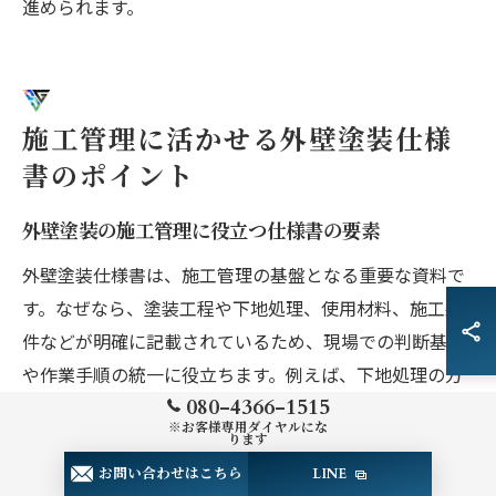
進められます。
施工管理に活かせる外壁塗装仕様
書のポイント
外壁塗装の施工管理に役立つ仕様書の要素
外壁塗装仕様書は、施工管理の基盤となる重要な資料で
す。なぜなら、塗装工程や下地処理、使用材料、施工条
件などが明確に記載されているため、現場での判断基準
や作業手順の統一に役立ちます。例えば、下地処理の方
080-4366-1515
法や塗料の種類、乾燥時間などが細かく記載されていれ
※お客様専用ダイヤルにな
ば、誰が現場管理を担当しても品質のばらつきを防げま
ります
す。したがって、仕様書を正確に読み解くことで、施工
お問い合わせはこちら
LINE