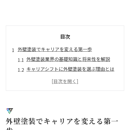
目次
外壁塗装でキャリアを変える第一歩
外壁塗装業界の基礎知識と将来性を解説
キャリアシフトに外壁塗装を選ぶ理由とは
外壁塗装で叶う新しい働き方と収入像
未経験でも安心して始める外壁塗装の魅力
外壁塗装で必要なスキルや資格を知る意義
未経験から目指す外壁塗装職人の道
外壁塗装未経験者が知るべき仕事内容の全
外壁塗装でキャリアを変える第一
体像