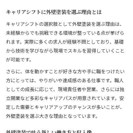
体力面が気になる方へ理解すべき外壁塗装の現
実
キャリアシフトに外壁塗装を選ぶ理由とは
塗装職人はきつい？外壁塗装の労働環境と
キャリアシフトの選択肢として外壁塗装を選ぶ理由は、
は
未経験からでも挑戦できる環境が整っている点が挙げら
外壁塗装で求められる体力と健康管理のコ
れます。実際に多くの求人が経験不問としており、基礎
ツ
から技術を学びながら現場でスキルを習得していくこと
長く続けるための外壁塗装の仕事の工夫
が可能です。
外壁塗装職人が語る現場のリアルな体験談
さらに、体を動かすことが好きな方や手に職をつけたい
外壁塗装現場で体力負担を減らす実践方法
方にとっては、やりがいや達成感のある仕事です。職人
塗装職人として長く活躍するコツとヒント
としての成長に応じて、現場責任者や営業、さらには独
立開業など多彩なキャリアパスが用意されています。安
外壁塗装職人が実践するスキルアップ法
定した需要とキャリアアップのチャンスが多いことが、
外壁塗装で信頼される職人になる秘訣
外壁塗装を選ぶ大きな理由となっています。
外壁塗装業界で長く働くためのキャリア戦
略
外壁塗装で叶う新しい働き方と収入像