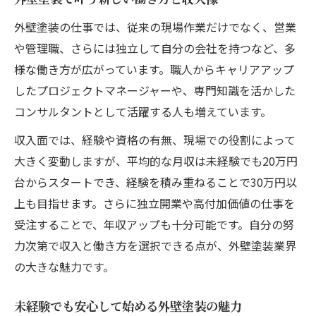
塗装職人の仕事で感じるやりがいと将来性
外壁塗装の仕事では、従来の現場作業だけでなく、営業
外壁塗装現場で役立つコミュニケーション
や管理職、さらには独立して自分の会社を持つなど、多
術
様な働き方が広がっています。職人からキャリアアップ
独立やキャリアアップを目指す外壁塗装の実態
したプロジェクトマネージャーや、専門知識を活かした
外壁塗装で独立を目指す際のポイント解説
コンサルタントとして活躍する人も増えています。
塗装職人からキャリアアップへの挑戦方法
収入面では、経験や資格の有無、現場での役割によって
外壁塗装業界での独立成功例とリアルな声
大きく変動しますが、平均的な月収は未経験でも20万円
外壁塗装の経験を活かす新しい働き方とは
台からスタートでき、経験を積み重ねることで30万円以
キャリアアップにつながる外壁塗装の資格
上も目指せます。さらに独立開業や高付加価値の仕事を
受注することで、年収アップも十分可能です。自分の努
力次第で収入と働き方を選択できる点が、外壁塗装業界
の大きな魅力です。
未経験でも安心して始める外壁塗装の魅力