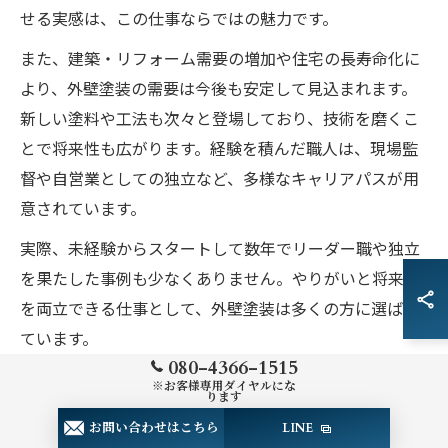
せる実感は、この仕事ならではの魅力です。
また、建築・リフォーム需要の増加や住宅の長寿命化に
より、外壁塗装の需要は今後も安定して見込まれます。
新しい塗料や工法も次々と登場しており、技術を磨くこ
とで将来性も広がります。経験を積んだ職人は、現場監
督や自営業としての独立など、多様なキャリアパスが用
意されています。
実際、未経験からスタートして数年でリーダー職や独立
を果たした事例も少なくありません。やりがいと将来性
を両立できる仕事として、外壁塗装は多くの方に選ばれ
ています。
080-4366-1515
※お客様専用ダイヤルにな
外壁塗装現場で役立つコミュニケーション術
ります
お問い合わせはこちら
LINE
外壁塗装の現場では、職人同士やお客様との円滑なコミ