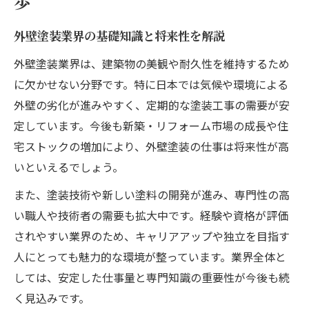
歩
外壁塗装職人の一日の仕事とやりがいとは
外壁塗装業界の基礎知識と将来性を解説
未経験から外壁塗装職人になるための準備
外壁塗装現場で求められる基礎技術と習得
外壁塗装業界は、建築物の美観や耐久性を維持するため
法
に欠かせない分野です。特に日本では気候や環境による
外壁の劣化が進みやすく、定期的な塗装工事の需要が安
外壁塗装職人への転職体験談と実践アドバ
定しています。今後も新築・リフォーム市場の成長や住
イス
宅ストックの増加により、外壁塗装の仕事は将来性が高
収入アップを狙うなら外壁塗装への転職が有利
いといえるでしょう。
外壁塗装職人の日当と月収の現実的な相場
また、塗装技術や新しい塗料の開発が進み、専門性の高
外壁塗装の転職で収入アップが狙える理由
い職人や技術者の需要も拡大中です。経験や資格が評価
外壁塗装で収入を伸ばすための具体的戦略
されやすい業界のため、キャリアアップや独立を目指す
外壁塗装業界の報酬体系と評価ポイント
人にとっても魅力的な環境が整っています。業界全体と
外壁塗装経験を活かした更なる収入アップ
しては、安定した仕事量と専門知識の重要性が今後も続
法
く見込みです。