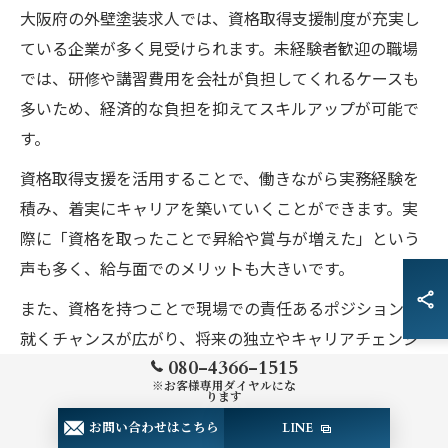
大阪府の外壁塗装求人では、資格取得支援制度が充実し
ている企業が多く見受けられます。未経験者歓迎の職場
では、研修や講習費用を会社が負担してくれるケースも
多いため、経済的な負担を抑えてスキルアップが可能で
す。
資格取得支援を活用することで、働きながら実務経験を
積み、着実にキャリアを築いていくことができます。実
際に「資格を取ったことで昇給や賞与が増えた」という
声も多く、給与面でのメリットも大きいです。
また、資格を持つことで現場での責任あるポジションに
就くチャンスが広がり、将来の独立やキャリアチェンジ
080-4366-1515
にも有利に働きます。未経験からでも安心して挑戦でき
※お客様専用ダイヤルにな
る環境が整っている点が、資格取得支援の大きな魅力で
ります
す。
お問い合わせはこちら
LINE