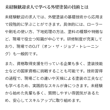
術
未経験歓迎求人で学べる外壁塗装の技術とは
資格取得支援がある外壁塗装求人の魅力
未経験歓迎の求人では、外壁塗装の基礎技術から応用ま
外壁塗装で成長を実感できるキャリアパス
で段階的に学ぶことができます。具体的には、ローラー
未経験でも安心の外壁塗装研修制度とは
や刷毛の使い方、下地処理の方法、塗料の種類や特徴な
外壁塗装未経験者向け研修制度の内容解説
ど、現場で役立つ知識が中心です。研修制度が充実して
安心して学べる外壁塗装の研修プログラム
おり、現場でのOJT（オン・ザ・ジョブ・トレーニン
外壁塗装研修で身につく基礎技術とマナー
グ）も一般的です。
未経験からプロへ外壁塗装研修の流れ
また、資格取得支援を行っている企業も多く、塗装技能
外壁塗装研修制度を活用した転職成功例
士などの国家資格に挑戦することも可能です。技術習得
の過程で、現場ごとの違いや天候による塗装の工夫など
も学べるため、実践的なスキルが身につきます。未経験
から始めた先輩も多く、質問しやすい雰囲気があるた
め、安心してスキルアップに取り組めます。