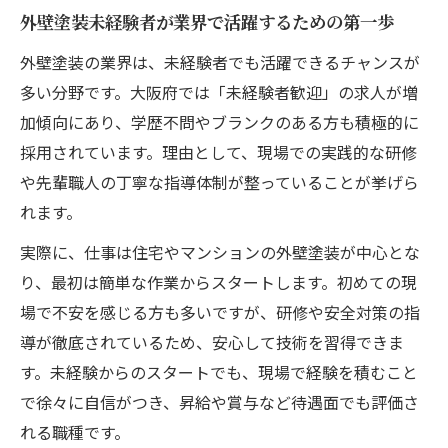
外壁塗装正社員求人を見極めるための基準
外壁塗装未経験者が業界で活躍するための第一歩
安定就職に必須の外壁塗装業界情報とは何
外壁塗装の業界は、未経験者でも活躍できるチャンスが
か
多い分野です。大阪府では「未経験者歓迎」の求人が増
大阪府で外壁塗装正社員になるための準備
加傾向にあり、学歴不問やブランクのある方も積極的に
外壁塗装正社員の働き方とキャリアパス解
採用されています。理由として、現場での実践的な研修
説
や先輩職人の丁寧な指導体制が整っていることが挙げら
れます。
未経験者が外壁塗装正社員に転職する流れ
高収入を叶える外壁塗装求人の選び方
実際に、仕事は住宅やマンションの外壁塗装が中心とな
り、最初は簡単な作業からスタートします。初めての現
高収入を狙う外壁塗装求人の特徴と探し方
場で不安を感じる方も多いですが、研修や安全対策の指
外壁塗装求人で注目すべき待遇や手当の内
導が徹底されているため、安心して技術を習得できま
容
す。未経験からのスタートでも、現場で経験を積むこと
未経験歓迎で高収入を得やすい外壁塗装企
で徐々に自信がつき、昇給や賞与など待遇面でも評価さ
業
れる職種です。
外壁塗装求人に応募する際のアピール方法