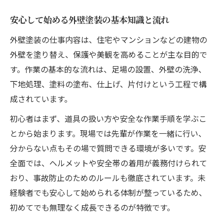
給与アップを目指す外壁塗装職のキャリア
安心して始める外壁塗装の基本知識と流れ
戦略
外壁塗装の仕事内容は、住宅やマンションなどの建物の
やりがい重視なら外壁塗装未経験者も歓迎
外壁を塗り替え、保護や美観を高めることが主な目的で
外壁塗装のやりがいを実感できる瞬間とは
す。作業の基本的な流れは、足場の設置、外壁の洗浄、
未経験者が外壁塗装で感じる成長と達成感
下地処理、塗料の塗布、仕上げ、片付けという工程で構
外壁塗装未経験歓迎職場の魅力と雰囲気
成されています。
やりがいある外壁塗装の仕事内容を知ろう
初心者はまず、道具の扱い方や安全な作業手順を学ぶこ
外壁塗装で社会貢献を実感できる理由
とから始まります。現場では先輩が作業を一緒に行い、
外壁塗装の仕事で資格取得と成長を実感
分からない点もその場で質問できる環境が多いです。安
全面では、ヘルメットや安全帯の着用が義務付けられて
外壁塗装業界で活かせる主な資格と取得方
おり、事故防止のためのルールも徹底されています。未
法
経験者でも安心して始められる体制が整っているため、
未経験から外壁塗装資格を目指すメリット
初めてでも無理なく成長できるのが特徴です。
外壁塗装の現場で学ぶ技術とスキルアップ