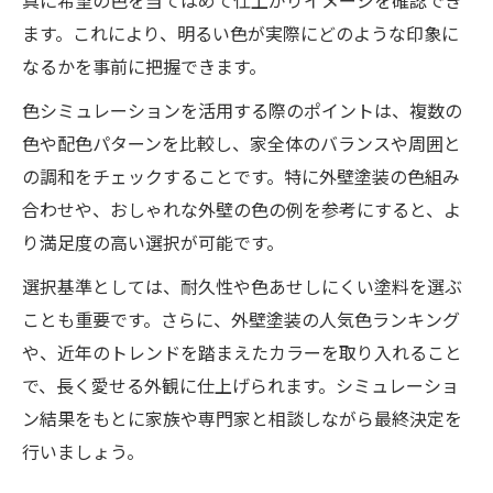
真に希望の色を当てはめて仕上がりイメージを確認でき
め
ます。これにより、明るい色が実際にどのような印象に
外壁塗装で人気色を選ぶ際の落とし穴と回
なるかを事前に把握できます。
避策
色シミュレーションを活用する際のポイントは、複数の
色あせしない明るい外壁塗装のコツ
色や配色パターンを比較し、家全体のバランスや周囲と
外壁塗装で色あせしにくい明るい色の選び
の調和をチェックすることです。特に外壁塗装の色組み
方
合わせや、おしゃれな外壁の色の例を参考にすると、よ
外壁塗装の長持ちする明るい色とその秘訣
り満足度の高い選択が可能です。
外壁塗装で色あせを防ぐメンテナンス方法
選択基準としては、耐久性や色あせしにくい塗料を選ぶ
外壁塗装の明るい色が長期間美しい理由と
ことも重要です。さらに、外壁塗装の人気色ランキング
は
や、近年のトレンドを踏まえたカラーを取り入れること
外壁塗装で色あせしない塗料の選定ポイン
で、長く愛せる外観に仕上げられます。シミュレーショ
ト
ン結果をもとに家族や専門家と相談しながら最終決定を
行いましょう。