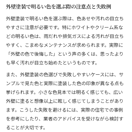
と対策
外壁塗装で明るい色を選ぶ際の注意点と失敗例
外壁塗装の人気色と明るい色の魅力
外壁塗装で明るい色を選ぶ際は、色あせや汚れの目立ち
外壁塗装の人気色ランキングと明るい色の
やすさに注意が必要です。特にホワイトやクリーム系な
特徴
どの明るい色は、雨だれや排気ガスによる汚れが目立ち
外壁塗装でおしゃれな明るい色が選ばれる
やすく、こまめなメンテナンスが求められます。実際に
理由
「外壁の色で後悔した」という声の多くは、思ったより
外壁塗装の明るい色が与える住まいの印象
も早く汚れが目立ち始めたというものです。
と効果
また、外壁塗装の色選びで失敗しやすいケースには、サ
人気の外壁塗装色と明るい色の選び方の違
ンプルで見た色と実際に塗装した色の印象が異なる点も
い
挙げられます。小さな色見本では明るく感じても、広い
外壁塗装で明るい色が人気の背景とユーザ
外壁に塗ると想像以上に眩しく感じてしまうことがあり
ー体験
ます。こうした失敗を避けるには、実際の住宅での事例
一軒家に映える外壁塗装の色組み合わせ
を参考にしたり、業者のアドバイスを受けながら検討す
ることが大切です。
外壁塗装で一軒家に合う明るい色の組み合