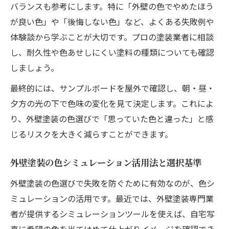
バランスも参考にします。特に「外壁の色でやめたほう
外壁塗装で人気のおしゃれな明るい色ラン
が良い色」や「後悔しない色」など、よくある失敗例や
キング
体験談から学ぶことが大切です。プロの塗装業者に相談
外壁塗装の明るい色で清潔感を演出する方
し、耐久性や色あせしにくい塗料の種類についても確認
法
しましょう。
外壁塗装で実用性の高い明るい色の見極め
最終的には、サンプルボードを屋外で確認し、朝・昼・
方
夕方の光の下で色味の変化を見て決定します。これによ
外壁の色選びで失敗しないためのポイント
り、外壁塗装の色選びで「思っていた色と違った」と感
外壁塗装で失敗しない色選びの具体的な手
じるリスクを大きく減らすことができます。
順
外壁塗装の色シミュレーションを活用する
外壁塗装の色シミュレーション活用法と選択基準
コツ
外壁塗装の色選びで失敗を防ぐために有効なのが、色シ
外壁塗装の色選びで後悔を防ぐための実践
ミュレーションの活用です。最近では、外壁塗装専門業
法
者が提供するシミュレーションツールを使えば、自宅写
外壁塗装の明るい色を選ぶ際の注意点まと