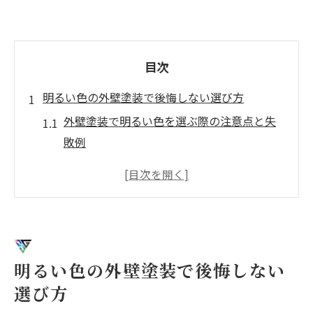
目次
明るい色の外壁塗装で後悔しない選び方
外壁塗装で明るい色を選ぶ際の注意点と失
敗例
外壁塗装の色選びで後悔を防ぐための手順
とは
外壁塗装の色シミュレーション活用法と選
択基準
明るい外壁塗装が人気の理由と実例から学
明るい色の外壁塗装で後悔しない
ぶポイント
選び方
外壁塗装で避けたい明るすぎる色のリスク