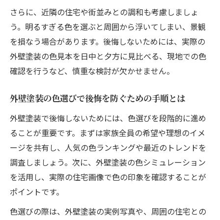
わせ術
さらに、近隣の住宅や街並みとの調和も考慮しましょ
外壁塗装の明るい色とアクセントカラーの
う。明るすぎる色を選ぶと周囲から浮いてしまい、景観
選び方
を損なう場合があります。後悔しないためには、実際の
外壁塗装で失敗しない色組み合わせのポイ
外壁塗装の色見本を日中と夕方に見比べる、現地での色
ント
確認を行うなど、慎重な検討が欠かせません。
外壁塗装の色シミュレーションで人気の配
外壁塗装の色選びで後悔を防ぐための手順とは
色例
外壁塗装で後悔しないためには、色選びを段階的に進め
外壁塗装のおしゃれな色組み合わせ実例と
ることが重要です。まずは家族全員の希望や理想のイメ
コツ
ージを共有し、人気の色ランキングや最近のトレンドを
おしゃれで実用的な外壁塗装の明るい色
調査しましょう。次に、外壁塗装の色シミュレーション
外壁塗装で実用性とおしゃれを両立する明
を活用し、実際の住宅画像で色の印象を確認することが
るい色
ポイントです。
外壁塗装の明るい色選びで重視したいポイ
色選びの際は、外壁塗装の実例写真や、周囲の住宅との
ント