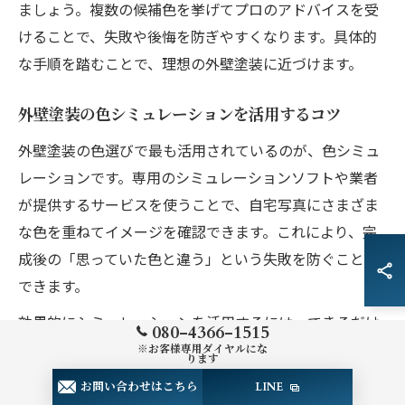
ましょう。複数の候補色を挙げてプロのアドバイスを受
けることで、失敗や後悔を防ぎやすくなります。具体的
な手順を踏むことで、理想の外壁塗装に近づけます。
外壁塗装の色シミュレーションを活用するコツ
外壁塗装の色選びで最も活用されているのが、色シミュ
レーションです。専用のシミュレーションソフトや業者
が提供するサービスを使うことで、自宅写真にさまざま
な色を重ねてイメージを確認できます。これにより、完
成後の「思っていた色と違う」という失敗を防ぐことが
できます。
効果的にシミュレーションを活用するには、できるだけ
080-4366-1515
実際の家の写真を使い、複数の時間帯や天候での見え方
※お客様専用ダイヤルにな
ります
も確認することが重要です。また、家族や第三者の意見
お問い合わせはこちら
LINE
も取り入れ、主観だけに頼らない判断を心がけましょ