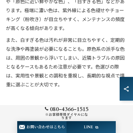
や「原色に近い鮮やかな色」、「白すぎる色」などがあ
ります。極端に濃い色は、紫外線による色褪せやチョー
キング（粉吹き）が目立ちやすく、メンテナンスの頻度
が高くなる傾向があります。
また、白すぎる色は汚れが非常に目立ちやすく、定期的
な洗浄や再塗装が必要になることも。原色系の派手な色
は、周囲の景観から浮いてしまい、近隣トラブルの原因
となるケースもあるため注意が必要です。色選びの際
は、実用性や景観との調和を重視し、長期的な視点で慎
重に選ぶことが大切です。
080-4366-1515
※お客様専用ダイヤルにな
ります
費用削減を目指す外壁塗装予算の
お問い合わせはこちら
LINE
立て方