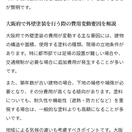
紹介
が賢明です。
仮設足場選びで外壁塗装の安全性を高める
大阪府で外壁塗装を行う際の費用変動要因を解説
方法
外壁塗装と仮設計画を両立させるポイント
大阪府で外壁塗装の費用が変動する主な要因には、建物
の構造や面積、使用する塗料の種類、現場の立地条件が
仮設足場込みで見積もる外壁塗装費用の考
あります。特に都市部では足場の設置が難しい場合や、
え方
交通規制が必要な場合に追加費用が発生することが多い
省エネ補助金の最新活用術と塗装工事の実例
です。
外壁塗装工事で使える省エネ補助金の活用
方法
また、築年数が古い建物の場合、下地の補修や補強が必
要となり、その分費用が高くなる傾向があります。塗料
省エネ補助金を最大限に活かす外壁塗装術
についても、耐久性や機能性（遮熱・防カビなど）を重
外壁塗装の省エネ化で得られる補助金の具
視する場合は、一般的な塗料よりも高額になることが多
体例
いです。
塗装工事の実例から学ぶ省エネ補助金の活
地域による気候の違いも考慮すべきポイントです。大阪
用法