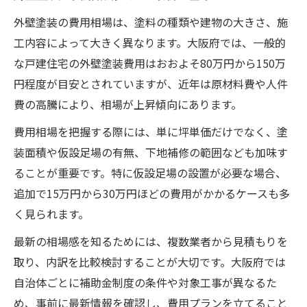
外壁塗装で使える補助金制度の最新情報を
外壁塗装の費用相場は、塗料の種類や建物の大きさ、施
紹介
工内容によって大きく異なります。大阪府では、一般的
外壁塗装の補助金活用に必要な申請手順を
な戸建住宅の外壁塗装費用はおおよそ80万円から150万
解説
円程度が目安とされていますが、近年は原材料費や人件
費用削減に役立つ補助金の賢い使い方を伝
費の高騰により、相場が上昇傾向にあります。
授
費用相場を把握する際には、単に坪単価だけでなく、塗
外壁塗装の補助金適用条件と注意点を詳し
装面積や仮設足場の有無、下地補修の範囲なども加味す
く解説
ることが重要です。特に仮設足場の設置が必要な場合、
補助金を活用した外壁塗装の予算シミュレ
追加で15万円から30万円ほどの費用がかかるケースも多
ーション
く見られます。
仮設足場込みで見る外壁塗装プランの考え方
最新の相場感を知るためには、複数業者から見積もりを
仮設足場を含む外壁塗装プランの基本構成
取り、内訳を比較検討することが大切です。大阪府では
とは
自治体ごとに補助金制度の条件や対象工事が異なるた
外壁塗装の仮設費用を抑えるための工夫を
め、事前に最新情報を確認し、費用プランを立てること