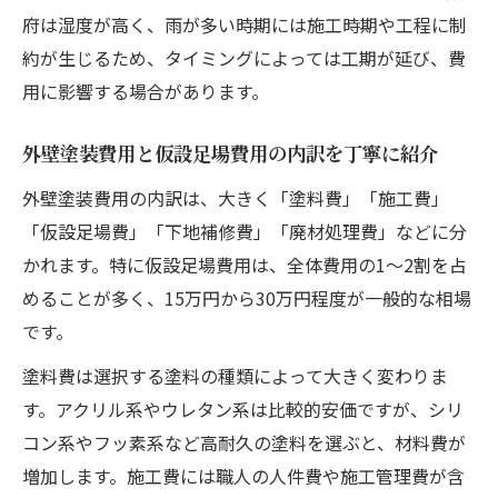
府は湿度が高く、雨が多い時期には施工時期や工程に制
省エネ補助金を活用した外壁塗装の流れ
約が生じるため、タイミングによっては工期が延び、費
外壁塗装で損しない色選びのポイントを伝授
用に影響する場合があります。
外壁塗装で後悔しない色選びの基本を解説
外壁塗装の色選びで避けたい失敗例と対策
外壁塗装費用と仮設足場費用の内訳を丁寧に紹介
外壁塗装で人気の色と耐久性の関係を知る
外壁塗装費用の内訳は、大きく「塗料費」「施工費」
外壁塗装の色選びで景観に調和させるコツ
「仮設足場費」「下地補修費」「廃材処理費」などに分
外壁塗装の色でやめたほうがいい色の特徴
かれます。特に仮設足場費用は、全体費用の1～2割を占
費用削減を目指す外壁塗装予算の立て方
めることが多く、15万円から30万円程度が一般的な相場
です。
外壁塗装の費用削減に効果的な予算計画術
外壁塗装で賢く予算を組むためのコツを紹
塗料費は選択する塗料の種類によって大きく変わりま
介
す。アクリル系やウレタン系は比較的安価ですが、シリ
仮設や塗料の選び方で外壁塗装費用を抑え
コン系やフッ素系など高耐久の塗料を選ぶと、材料費が
る
増加します。施工費には職人の人件費や施工管理費が含