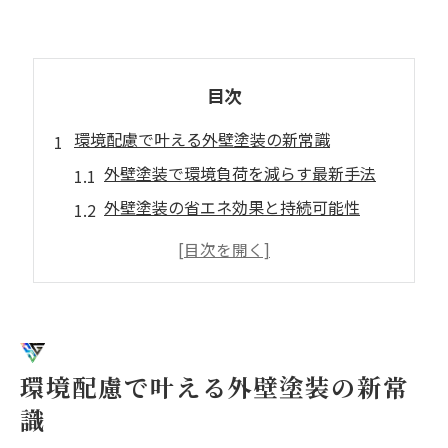
目次
環境配慮で叶える外壁塗装の新常識
外壁塗装で環境負荷を減らす最新手法
外壁塗装の省エネ効果と持続可能性
環境配慮型外壁塗装のメリットを解説
大阪府で注目のエコ外壁塗装とは何か
外壁塗装の選択で地球と家計に優しく
外壁塗装助成の仕組みと賢い活用術
外壁塗装助成金の申請ポイントを解説
環境配慮で叶える外壁塗装の新常
助成金で外壁塗装費用を抑えるコツ
識
なぜ外壁塗装に補助金が出るのかを知る