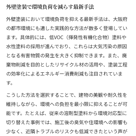
外壁塗装で環境負荷を減らす最新手法
環境配慮型外壁塗装と助成制度の活用法
外壁塗装において環境負荷を抑える最新手法は、大阪府
外壁塗装の助成金活用で賢く節約する
の都市環境にも適した実践的な方法が数多く登場してい
省エネ塗料が住まいと地球に優しい理由
ます。具体的には、低VOC（揮発性有機化合物）塗料や
外壁塗装で省エネ塗料を選ぶべき理由
水性塗料の採用が進んでおり、これらは大気汚染の原因
省エネ効果の高い外壁塗装とは何か
となる有害物質の発生を大きく抑制できます。また、廃
外壁塗装でCO2削減と光熱費節約を実現
棄物削減を目的としたリサイクル材の活用や、塗装工程
環境配慮につながる省エネ塗料の特徴
の効率化によるエネルギー消費削減も注目されていま
外壁塗装の省エネ塗料で快適な住まいへ
す。
断熱・遮熱で快適空間へ導く外壁塗装
こうした方法を選択することで、建物の美観や耐久性を
外壁塗装で断熱・遮熱効果を高める方法
維持しながら、環境への負担を最小限に抑えることが可
断熱遮熱塗料で夏も冬も快適な住まい
能です。たとえば、従来の溶剤型塗料から環境対応型に
切り替えた事例では、施工後の臭気や住環境への影響も
外壁塗装の断熱対策で省エネを実現
少なく、近隣トラブルのリスクも低減できたという声が
遮熱外壁塗装で室内温度を安定させる