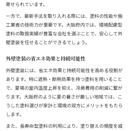
寄せられています。
環境配慮型断熱塗料の選び方と注意点
一方で、最新手法を取り入れる際には、塗料の性能や施
劣化リスク回避と寿命延長の秘訣とは
工業者の技術力が重要です。大阪府内では、環境配慮型
外壁塗装で住宅寿命を延ばす秘訣を解説
塗料の取扱実績が豊富な会社を選ぶことで、安心して外
20年放置した外壁塗装の劣化リスクとは
壁塗装を任せることができるでしょう。
定期的な外壁塗装で高額修繕費を回避
外壁塗装で劣化進行を防ぐポイント
外壁塗装の省エネ効果と持続可能性
環境配慮型外壁塗装が長寿命化に貢献
外壁塗装には、省エネ効果と持続可能性を高める役割が
賢く費用を抑える外壁塗装計画のコツ
あります。特に遮熱・断熱効果を持つ塗料を用いること
外壁塗装費用を抑える見積もり比較術
で、夏場の室内温度上昇を抑え、冷房費用の削減に繋が
ります。大阪府のように夏の暑さが厳しい地域では、こ
環境配慮型外壁塗装でコストを最適化
うした塗料選びが家計と環境の双方にメリットをもたら
助成金活用で外壁塗装費用を大幅削減
します。
外壁塗装で賢く予算管理する方法
また、長寿命型塗料の利用により、塗り替えの頻度を減
省エネ外壁塗装の費用対効果を検証