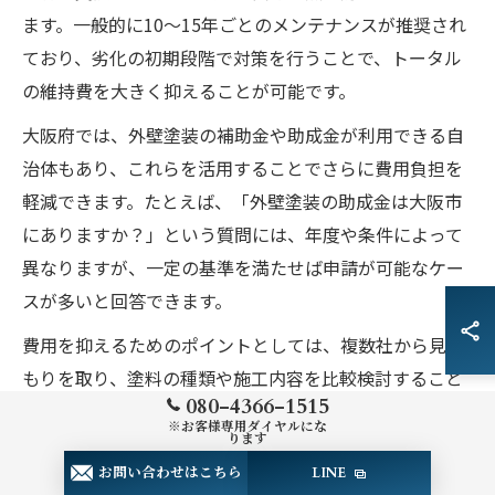
ます。一般的に10～15年ごとのメンテナンスが推奨され
ており、劣化の初期段階で対策を行うことで、トータル
の維持費を大きく抑えることが可能です。
大阪府では、外壁塗装の補助金や助成金が利用できる自
治体もあり、これらを活用することでさらに費用負担を
軽減できます。たとえば、「外壁塗装の助成金は大阪市
にありますか？」という質問には、年度や条件によって
異なりますが、一定の基準を満たせば申請が可能なケー
スが多いと回答できます。
費用を抑えるためのポイントとしては、複数社から見積
もりを取り、塗料の種類や施工内容を比較検討すること
080-4366-1515
が挙げられます。失敗しないためには、施工実績やアフ
※お客様専用ダイヤルにな
ります
ターサービスの充実度も重視しましょう。
お問い合わせはこちら
LINE