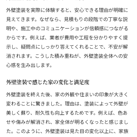
外壁塗装を家族イベントにする工夫
外壁塗装を実際に体験すると、安心できる理由が明確に
親子で取り組む外壁塗装体験の魅力
見えてきます。なぜなら、見積もりの段階での丁寧な説
外壁塗装の費用を体験から学ぶ方法
明や、施工中のコミュニケーションが信頼感につながる
外壁塗装体験で分かる費用の内訳
からです。例えば、業者が費用や工程を分かりやすく提
外壁塗装の費用相場を体験談から解説
示し、疑問点にしっかり答えてくれることで、不安が解
外壁塗装体験が示すコスパ重視の選び方
消されます。こうした積み重ねが、外壁塗装全体への安
見積もりで気付いた外壁塗装費用の注意点
心感を生み出します。
外壁塗装費用の体験談で失敗を防ごう
外壁塗装で感じた家の変化と満足度
満足度を高める外壁塗装体験のポイント
外壁塗装体験で重視したポイントとは
外壁塗装を終えた後、家の外観や住まいの印象が大きく
変わることに驚きました。理由は、塗装によって外壁が
満足度が上がる外壁塗装の進め方
美しく蘇り、耐久性も向上するためです。例えば、色あ
外壁塗装で後悔しないために大切な体験
せや傷みが解消され、家全体が明るくなったと感じまし
外壁塗装の体験談から学ぶ成功の秘訣
た。このように、外壁塗装は見た目の変化以上に、家族
外壁塗装の満足度を高める体験的工夫