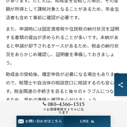
があります。たとえば、助成金を受給した場合、その金
額が所得として課税対象となることがあるため、年金生
活者も含めて事前に確認が必要です。
また、申請時には固定資産税や住民税の納付状況を証明
する書類の提出が求められることが多いです。未納があ
ると申請が却下されるケースがあるため、税金の納付状
況をあらかじめ確認し、証明書を準備しておきましょ
う。
助成金の受給後、確定申告が必要になる場合もあります
ので、税理士や自治体の相談窓口に相談するのも安心で
す。税金関連の手続きを怠ると後々のトラブルにつなが
るため、早めの準備と確認を心がけましょう。
080-4366-1515
※お客様専用ダイヤルにな
ります
外壁塗装の補助金条件確認で失敗を防ぐ方法
お問い合わせはこちら
LINE
外壁塗装の補助金制度を活用する際は、条件の確認が最