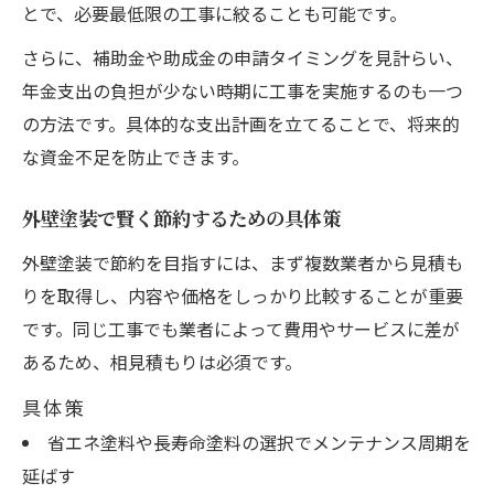
外壁塗装助成金申請で注意すべき書類不備
とで、必要最低限の工事に絞ることも可能です。
外壁塗装の助成金対象外となるケースとは
さらに、補助金や助成金の申請タイミングを見計らい、
外壁塗装申請時の税金関連で気を付ける点
年金支出の負担が少ない時期に工事を実施するのも一つ
外壁塗装の補助金条件確認で失敗を防ぐ方
の方法です。具体的な支出計画を立てることで、将来的
法
な資金不足を防止できます。
補助金が対象外の場合の費用節約アイデア集
外壁塗装で賢く節約するための具体策
外壁塗装で補助金対象外時の節約方法
外壁塗装で節約を目指すには、まず複数業者から見積も
外壁塗装で補助金が使えない場合の代替策
りを取得し、内容や価格をしっかり比較することが重要
外壁塗装費用を抑えるための自助努力のポ
です。同じ工事でも業者によって費用やサービスに差が
イント
あるため、相見積もりは必須です。
外壁塗装の業者選びで無駄な出費を防ぐ方
具体策
法
省エネ塗料や長寿命塗料の選択でメンテナンス周期を
外壁塗装の色選びで後悔しないコツと節約
延ばす
術