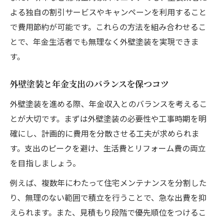
よる独自の割引サービスやキャンペーンを利用すること
法
で費用節約が可能です。これらの方法を組み合わせるこ
外壁塗装の省エネ対策で得られる経済的効
とで、年金生活者でも無理なく外壁塗装を実現できま
果
す。
外壁塗装なら助成金活用が堅実な選択肢
外壁塗装の助成金活用で家計負担を軽減す
外壁塗装と年金支出のバランスを保つコツ
る
外壁塗装を進める際、年金収入とのバランスを考えるこ
外壁塗装助成金の申請ポイントと注意事項
とが大切です。まずは外壁塗装の必要性や工事時期を明
失敗しない外壁塗装助成金の探し方と活用
確にし、計画的に費用を分散させる工夫が求められま
法
す。支出のピークを避け、生活費とリフォーム費の両立
外壁塗装で助成金を最大限活かすステップ
を目指しましょう。
外壁塗装の助成金対象条件を徹底解説
例えば、複数年にわたって住宅メンテナンスを分割した
申請前に確認したい外壁塗装の条件と注意点
り、無理のない範囲で積立を行うことで、急な出費を抑
外壁塗装の申請前に必要な条件チェック
えられます。また、見積もり段階で優先順位をつけるこ