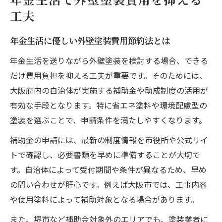
年金生活で外壁塗装費用を抑える
外壁塗装の補助金最新動向と申請準備の要
工夫
点
大阪府の外壁塗装補助金情報の集め方
年金生活に優しい外壁塗装費用節約法とは
外壁塗装助成金申請で押さえたい最新基準
年金生活を送りながら外壁塗装を検討する場合、できる
外壁塗装の補助金受付期間と条件の確認方
だけ費用負担を抑える工夫が重要です。そのためには、
法
大阪府内の自治体が実施する補助金や助成制度の活用が
有効な手段となります。特に省エネ塗料や環境配慮型の
外壁塗装の補助金情報を確実に得るコツ
塗装を選ぶことで、申請条件を満たしやすくなります。
省エネ塗料選びで賢く外壁塗装を進める方法
補助金の申請には、最新の制度情報を市役所や公式サイ
省エネ塗料で外壁塗装費用をさらに節約
トで確認し、必要書類を早めに準備することが大切で
外壁塗装の省エネ効果を高める塗料選びの
す。自治体によって受付期間や条件が異なるため、早め
基準
の問い合わせが肝心です。例えば大阪市では、工事内容
省エネ塗料採用時の外壁塗装補助金申請ポ
や使用塗料によって補助対象となる場合があります。
イント
また、堺市など補助金対象外のエリアでも、塗装業者に
外壁塗装で失敗しない省エネ塗料の選定方