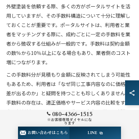
外壁塗装を依頼する際、多くの方がポータルサイトを活
用していますが、その手数料構造について十分に理解し
ておくことが重要です。ポータルサイトは、利用者と業
者をマッチングする際に、成約ごとに一定の手数料を業
者から徴収する仕組みが一般的です。手数料は契約金額
の数％から10％以上になる場合もあり、業者側のコスト
増につながります。
この手数料分が見積もり金額に反映されてしまう可能性
もあるため、利用者は「なぜ同じ工事内容なのに価格に
差が出るのか」と疑問を持つことも珍しくありません。
手数料の存在は、適正価格やサービス内容の比較をする
際の判断材料となるため、見積もり内容を詳細に確認
080-4366-1515
※お客様専用ダイヤルにな
し、手数料の有無やその影響について直接業者に質問す
ります
ることが失敗防止のポイントです。
お問い合わせはこちら
LINE