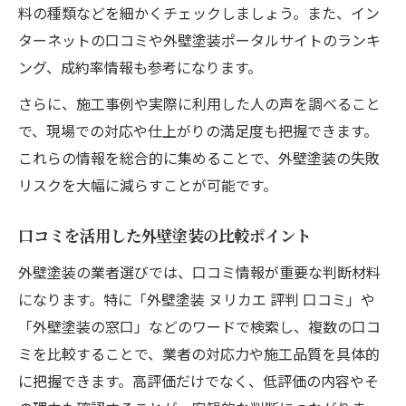
料の種類などを細かくチェックしましょう。また、イン
外壁塗装塗料の価格差と性能チェック方法
ターネットの口コミや外壁塗装ポータルサイトのランキ
外壁塗装の口コミと比較情報を活用
ング、成約率情報も参考になります。
外壁塗装口コミの信頼性と見極め方のポイ
さらに、施工事例や実際に利用した人の声を調べること
ント
で、現場での対応や仕上がりの満足度も把握できます。
ポータルサイト掲載外壁塗装業者の評判比
これらの情報を総合的に集めることで、外壁塗装の失敗
較
リスクを大幅に減らすことが可能です。
外壁塗装ポータルサイトランキングの活用
術
口コミを活用した外壁塗装の比較ポイント
外壁塗装の口コミで実際に多いトラブル例
外壁塗装の業者選びでは、口コミ情報が重要な判断材料
外壁塗装見積もり比較で知っておきたい情
になります。特に「外壁塗装 ヌリカエ 評判 口コミ」や
報
「外壁塗装の窓口」などのワードで検索し、複数の口コ
ポータルサイト利用時の落とし穴とは
ミを比較することで、業者の対応力や施工品質を具体的
に把握できます。高評価だけでなく、低評価の内容やそ
外壁塗装ポータルサイトの手数料構造に注