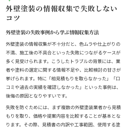
外壁塗装業者選びで重視すべき比較要素
外壁塗装の情報収集で失敗しない
口コミや評判で外壁塗装業者の信頼性を確
コツ
認
外壁塗装の失敗事例から学ぶ情報収集方法
外壁塗装ポータルサイトの成約率とその意
味
外壁塗装の情報収集が不十分だと、色ムラや仕上がりの
外壁塗装の見積もり比較で見落としやすい
不満、施工後の不具合といった失敗につながるケースが
点
多く見受けられます。こうしたトラブルの背景には、業
者や塗料の選定に関する情報不足や、比較検討の甘さが
外壁塗装業者への質問で失敗を防ぐコツ
挙げられます。特に「相見積もりを取らなかった」「口
塗料選びで後悔しないための注意点
コミや過去の実績を確認しなかった」といった事例は、
外壁塗装で選ばれる塗料の特徴を比較
後悔の原因となりやすいです。
日本三大メーカーの外壁塗装塗料の違い
失敗を防ぐためには、まず複数の外壁塗装業者から見積
外壁塗装の塗料ごとの耐久性と選び方
もりを取り、価格や提案内容を比較することが基本とな
業者提案の外壁塗装塗料が妥当か見極める
ります。その際、見積書の内訳や工事範囲、使用する塗
視点