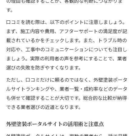
の理由も確認することが、客観的な判断につながりま
意
す。
外壁塗装ポータルサイト登録時の確認ポイ
ント
口コミを読む際は、以下のポイントに注意しましょう。
まず、施工内容や費用、アフターサポートの満足度が記
成約率が高い外壁塗装業者の特徴とは
載されているかをチェックします。また、トラブル時の
外壁塗装ポータルサイト利用で失敗しない
対応や、工事中のコミュニケーションについても注目し
コツ
ましょう。実際の利用者の声を参考にすることで、業者
外壁塗装の窓口やパートナーズの仕組み解
選びの失敗を防ぎやすくなります。
説
ただし、口コミだけに頼るのではなく、外壁塗装ポータ
納得できる外壁塗装へ導く判断材料
ルサイトランキングや、業者一覧・成約率などのデータ
外壁塗装の見積もり内容を正しく読み解く
も併せて確認することが大切です。総合的な比較が納得
外壁塗装の施工事例から学ぶ選び方のコツ
できる業者選びの近道となります。
外壁塗装で納得できる判断材料の集め方
外壁塗装業者や塗料比較で後悔しないため
外壁塗装ポータルサイトの活用術と注意点
に