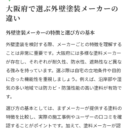
外壁塗装を成功に導く賢い選択法
大阪府で選ぶ外壁塗装メーカーの
外壁塗装の良質業者を見抜くコツと注意点
違い
外壁塗装会社ランキングを信頼度で活用す
る方法
外壁塗装メーカーの特徴と選び方の基本
大阪でおすすめの外壁塗装業者の共通点
外壁塗装を検討する際、メーカーごとの特徴を理解する
外壁塗装のトラブルを防ぐ選び方の実践法
ことは非常に重要です。大阪府には多様な塗料メーカー
が存在し、それぞれが耐久性、防水性、遮熱性など異な
外壁塗装の評判や口コミを正しく活用しよ
る強みを持っています。選ぶ際は自宅の立地条件や目的
う
に合った機能性を重視しましょう。例えば、沿岸部や湿
メーカー比較で見極める塗装の品質
気の多い地域では防カビ・防藻性能の高い塗料が有効で
外壁塗装の品質を左右するメーカー特性と
す。
は
選び方の基本としては、まずメーカーが提供する塗料の
アステックペイントと日本ペイントの違い
特徴を比較し、実際の施工事例やユーザーの口コミを確
を解説
認することがポイントです。加えて、塗料メーカーが認
外壁塗装で重視すべき耐久性と機能性の比