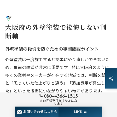
大阪府の外壁塗装で後悔しない判
断軸
外壁塗装の後悔を防ぐための事前確認ポイント
外壁塗装は一度施工すると簡単にやり直しができないた
め、事前の準備が非常に重要です。特に大阪府のように
多くの業者やメーカーが存在する地域では、判断を誤る
と「思っていた仕上がりと違う」「追加費用が発生し
た」といった後悔につながりやすい傾向があります。
080-4366-1515
まず、施工内容と保証範囲を明確に確認しましょう。契
※お客様専用ダイヤルにな
ります
約書や見積もりに、使用塗料のメーカー名やグレード、
お問い合わせはこちら
LINE
塗装範囲（外壁全体・付帯部分など）、施工日数、保証