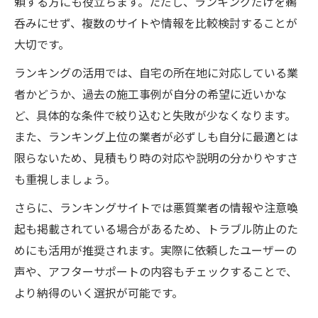
頼する方にも役立ちます。ただし、ランキングだけを鵜
ント
呑みにせず、複数のサイトや情報を比較検討することが
大阪外壁塗装業者の選び方で重視すべき基
大切です。
準
ランキングの活用では、自宅の所在地に対応している業
外壁塗装見積もり比較で押さえたい注意点
者かどうか、過去の施工事例が自分の希望に近いかな
助成金を利用した外壁塗装の賢い進め方
ど、具体的な条件で絞り込むと失敗が少なくなります。
外壁塗装とメーカー選びで失敗しないコツ
また、ランキング上位の業者が必ずしも自分に最適とは
外壁塗装の満足度を高める選び方とは
限らないため、見積もり時の対応や説明の分かりやすさ
外壁塗装で失敗しない依頼先の見極め方
も重視しましょう。
外壁塗装の満足度を左右するポイント総ま
さらに、ランキングサイトでは悪質業者の情報や注意喚
とめ
起も掲載されている場合があるため、トラブル防止のた
外壁塗装の保証やアフター対応の選び方
めにも活用が推奨されます。実際に依頼したユーザーの
大阪の外壁塗装で納得の仕上がりを得る方
声や、アフターサポートの内容もチェックすることで、
法
より納得のいく選択が可能です。
外壁塗装会社ランキングの情報活用術