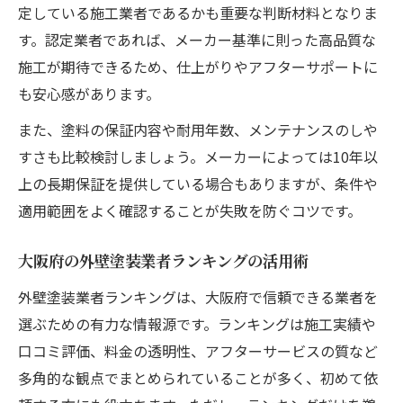
定している施工業者であるかも重要な判断材料となりま
較
す。認定業者であれば、メーカー基準に則った高品質な
外壁塗装メーカー選びで失敗しない基準
施工が期待できるため、仕上がりやアフターサポートに
外壁塗装の施工事例から分かる品質差
も安心感があります。
口コミで分かる外壁塗装の実力と評判
また、塗料の保証内容や耐用年数、メンテナンスのしや
外壁塗装の口コミが示す業者選びのヒント
すさも比較検討しましょう。メーカーによっては10年以
評判の良い外壁塗装業者の特徴と実績チェ
上の長期保証を提供している場合もありますが、条件や
ック
適用範囲をよく確認することが失敗を防ぐコツです。
外壁塗装の口コミ活用で失敗を防ぐ方法
悪質な外壁塗装業者の見分け方と注意事項
大阪府の外壁塗装業者ランキングの活用術
外壁塗装会社ランキングから得る信頼性の
外壁塗装業者ランキングは、大阪府で信頼できる業者を
指標
選ぶための有力な情報源です。ランキングは施工実績や
大阪府の外壁塗装で後悔しない判断軸
口コミ評価、料金の透明性、アフターサービスの質など
多角的な観点でまとめられていることが多く、初めて依
外壁塗装の後悔を防ぐための事前確認ポイ